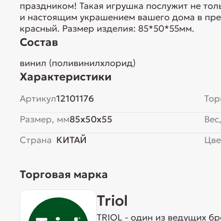
праздником! Такая игрушка послужит не тол
и настоящим украшением вашего дома в пре
красный. Размер изделия: 85*50*55мм.
Состав
винил (поливинилхлорид)
Характеристики
Артикул
12101176
Тор
Размер, мм
85x50x55
Вес,
Страна
КИТАЙ
Цве
Торговая марка
Triol
TRIOL - один из ведущих б