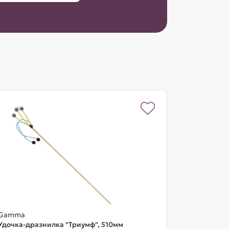
Gamma
Удочка-дразнилка "Триумф", 510мм