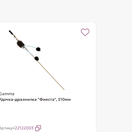
Gamma
Удочка-дразнилка "Фиеста", 510мм
Артикул
22122003