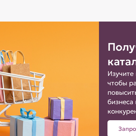
Полу
ката
Изучите 
чтобы р
повысит
бизнеса 
конкуре
Запро