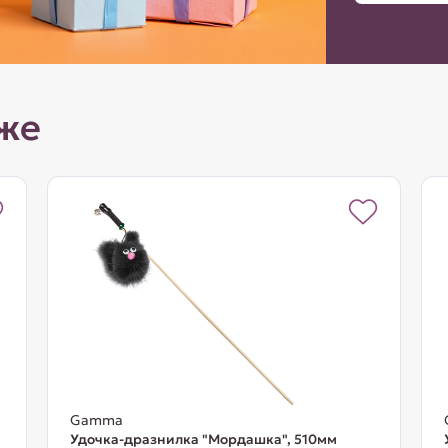
же
Gamma
Удочка-дразнилка "Мордашка", 510мм