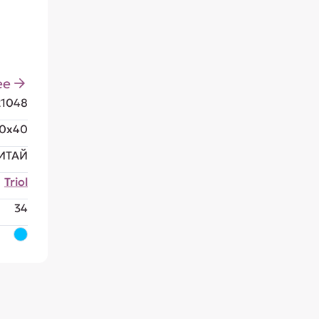
ее
21048
0x40
ИТАЙ
Triol
34