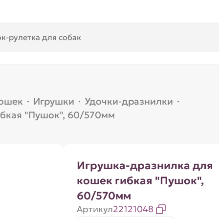
кошек
·
Игрушки
·
Удочки-дразнилки
·
бкая "Пушок", 60/570мм
Игрушка-дразнилка для
кошек гибкая "Пушок",
60/570мм
Артикул
22121048