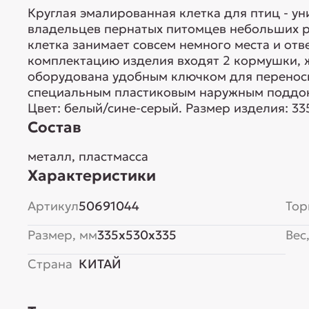
Круглая эмалированная клетка для птиц - у
владельцев пернатых питомцев небольших р
клетка занимает совсем немного места и отв
комплектацию изделия входят 2 кормушки, ж
оборудована удобным ключком для переноск
специальным пластиковым наружным поддон
Цвет: белый/сине-серый. Размер изделия: 33
Состав
металл, пластмасса
Характеристики
Артикул
50691044
Тор
Размер, мм
335x530x335
Вес,
Страна
КИТАЙ