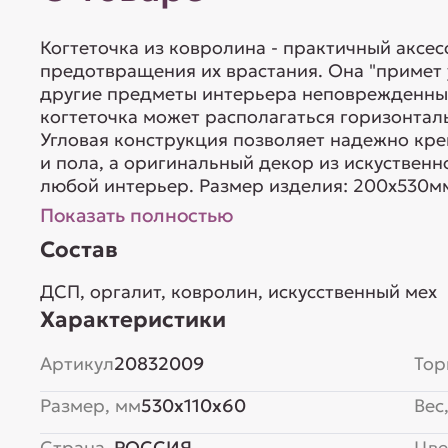
Когтеточка из ковролина - практичный аксес
предотвращения их врастания. Она "примет у
другие предметы интерьера неповрежденным
когтеточка может располагаться горизонтал
Угловая конструкция позволяет надежно кре
и пола, а оригинальный декор из искуственн
любой интерьер. Размер изделия: 200х530мм.
Показать полностью
Состав
ДСП, оргалит, ковролин, искусственный мех
Характеристики
Артикул
20832009
Тор
Размер, мм
530x110x60
Вес,
Страна
РОССИЯ
Цве