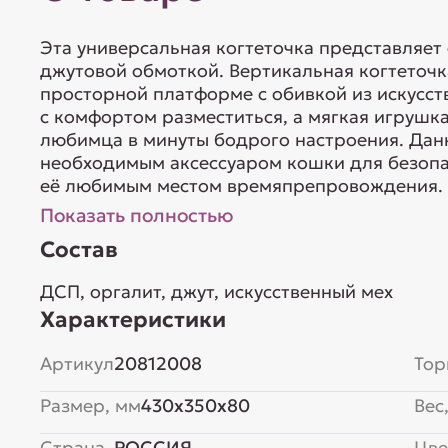
Эта универсальная когтеточка представляет 
джутовой обмоткой. Вертикальная когтеточк
просторной платформе с обивкой из искусст
с комфортом разместиться, а мягкая игрушк
любимца в минуты бодрого настроения. Данн
необходимым аксессуаром кошки для безопас
её любимым местом времяпрепровождения. Р
Показать полностью
Состав
ДСП, оргалит, джут, искусственный мех
Характеристики
Артикул
20812008
Тор
Размер, мм
430x350x80
Вес,
Страна
РОССИЯ
Цве