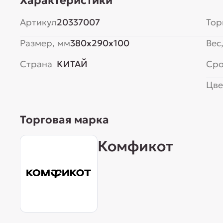
Характеристики
Артикул
20337007
Тор
Размер, мм
380x290x100
Вес,
Страна
КИТАЙ
Сро
Цве
Торговая марка
Комфикот