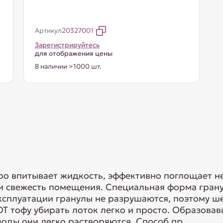
Артикул
20327001
Зарегистрируйтесь
для отображения цены
В наличии >1000 шт.
 впитывает жидкость, эффективно поглощает не
 и свежесть помещения. Специальная форма гран
эксплуатации гранулы не разрушаются, поэтому ш
 тофу убирать лоток легко и просто. Образова
оды они легко растворяются. Способ пр...