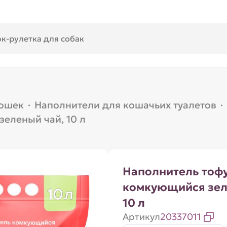
кошек
·
Наполнители для кошачьих туалетов
·
еленый чай, 10 л
Наполнитель тоф
комкующийся зел
10 л
Артикул
20337011