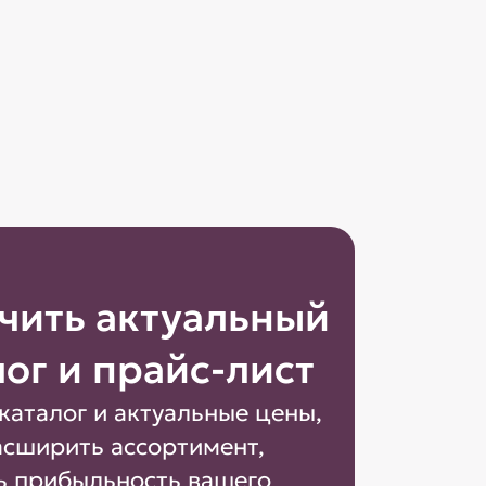
чить актуальный
лог и прайс-лист
каталог и актуальные цены,
асширить ассортимент,
ь прибыльность вашего