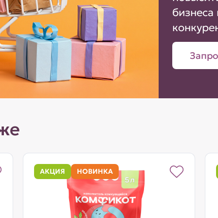
бизнеса 
конкуре
Запро
же
АКЦИЯ
НОВИНКА