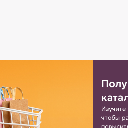
Полу
ката
Изучите 
чтобы р
повысит