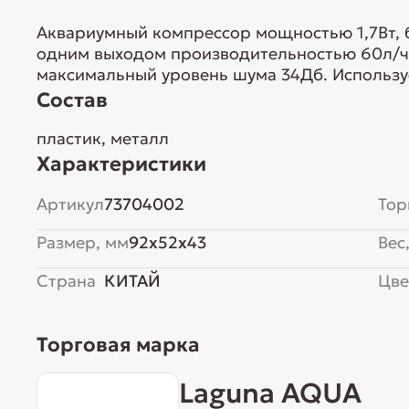
Аквариумный компрессор мощностью 1,7Вт, б
одним выходом производительностью 60л/ча
максимальный уровень шума 34Дб. Используе
Состав
пластик, металл
Характеристики
Артикул
73704002
Тор
Размер, мм
92x52x43
Вес,
Страна
КИТАЙ
Цве
Торговая марка
Laguna AQUA