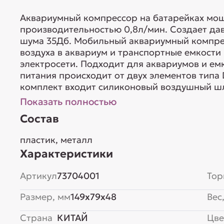
Аквариумный компрессор на батарейках мощ
производительностью 0,8л/мин. Создает да
шума 35Дб. Мобильный аквариумный компре
воздуха в аквариум и транспортные емкости 
электросети. Подходит для аквариумов и ем
питания происходит от двух элементов типа D
комплект входит силиконовый воздушный шл
Показать полностью
Состав
пластик, металл
Характеристики
Артикул
73704001
Тор
Размер, мм
149x79x48
Вес,
Страна
КИТАЙ
Цве