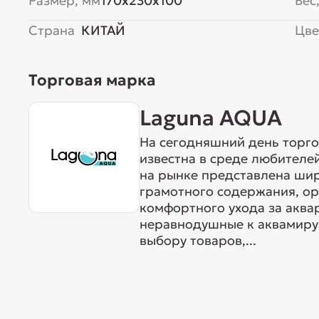
Размер, мм
170x230x100
Вес,
Страна
КИТАЙ
Цве
Торговая марка
Laguna AQUA
На сегодняшний день торг
известна в среде любителе
на рынке представлена ши
грамотного содержания, о
комфортного ухода за акв
неравнодушные к аквамиру 
выбору товаров,...