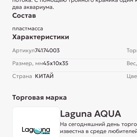
два аквариума.
Состав
пластмасса
Характеристики
Артикул
74174003
Тор
Размер, мм
45x10x35
Вес,
Страна
КИТАЙ
Цве
Торговая марка
Laguna AQUA
На сегодняшний день торг
известна в среде любителе