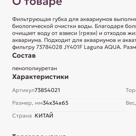
О товаре
Фильтрующая губка для аквариумов выполня
биологической очистки воды. Благодаря бол
очищает воду от взвеси (грязи) и отходов ж
аквариума. Подходит для аквариумов и аква
фильтру 73784028 JY401F Laguna AQUA. Разм
Состав
пенополиуретан
Характеристики
Артикул
73854021
Тор
Размер, мм
34x34x65
Вес,
Страна
КИТАЙ