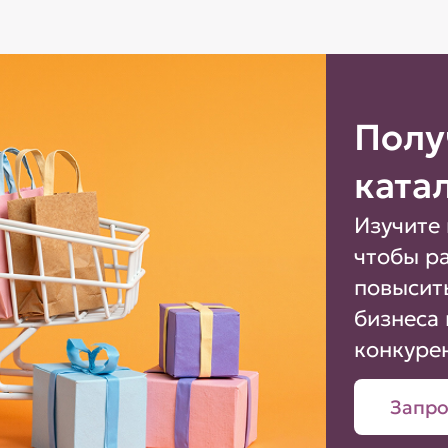
Полу
ката
Изучите 
чтобы р
повысит
бизнеса 
конкуре
Запро