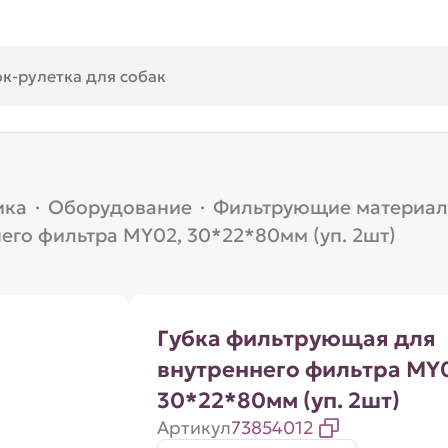
ика
·
Оборудование
·
Фильтрующие материа
его фильтра MY02, 30*22*80мм (уп. 2шт)
Губка фильтрующая для
внутреннего фильтра MY
30*22*80мм (уп. 2шт)
Артикул
73854012