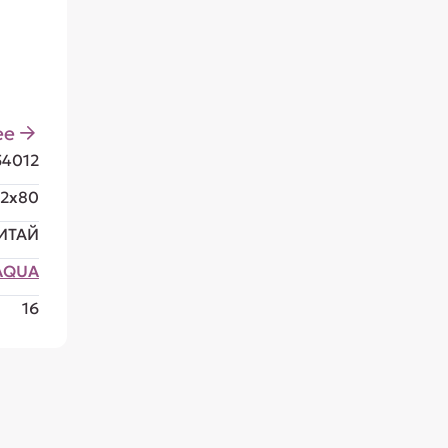
ее
54012
22x80
ИТАЙ
AQUA
16