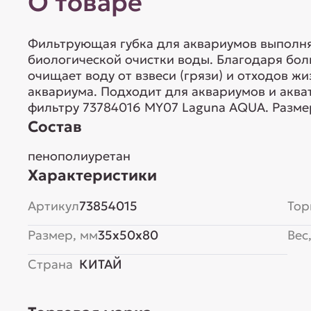
О товаре
Фильтрующая губка для аквариумов выполня
биологической очистки воды. Благодаря бол
очищает воду от взвеси (грязи) и отходов ж
аквариума. Подходит для аквариумов и аква
фильтру 73784016 MY07 Laguna AQUA. Размер
Состав
пенополиуретан
Характеристики
Артикул
73854015
Тор
Размер, мм
35x50x80
Вес,
Страна
КИТАЙ