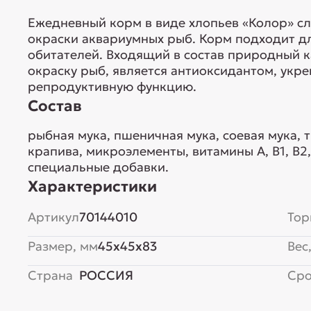
Ежедневный корм в виде хлопьев «Колор» сл
окраски аквариумных рыб. Корм подходит д
обитателей. Входящий в состав природный 
окраску рыб, является антиоксидантом, укре
репродуктивную функцию.
Состав
рыбная мука, пшеничная мука, соевая мука, 
крапива, микроэлементы, витамины А, В1, В2, В3,
специальные добавки.
Характеристики
Артикул
70144010
Тор
Размер, мм
45x45x83
Вес,
Страна
РОССИЯ
Сро