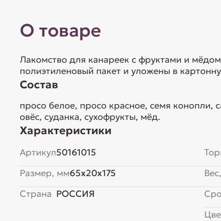
О товаре
Лакомство для канареек с фруктами и мёдом
полиэтиленовый пакет и уложены в картонну
Состав
просо белое, просо красное, семя конопли, с
овёс, суданка, сухофрукты, мёд.
Характеристики
Артикул
50161015
Тор
Размер, мм
65x20x175
Вес,
Страна
РОССИЯ
Сро
Цве