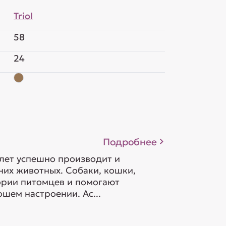
Triol
58
24
Подробнее
 лет успешно производит и
их животных. Собаки, кошки,
гории питомцев и помогают
шем настроении. Ас...