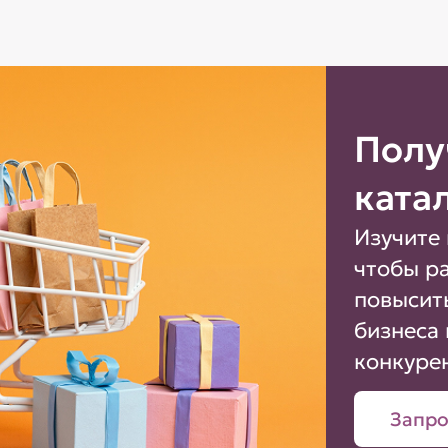
Полу
ката
Изучите 
чтобы р
повысит
бизнеса 
конкуре
Запро