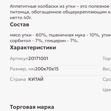
Аппетитные колбаски из утки – это полезно
питомца, обогащенное общеукрепляющим ком
нетто 40г.
Состав
мясо утки - 60%, пшеничная мука - 10%, утин
сорбитол - 7%, глицерин - 7%.
Характеристики
Артикул
20171001
Тор
Размер, мм
200x70x15
Вес,
Страна
КИТАЙ
Сро
Цве
Торговая марка