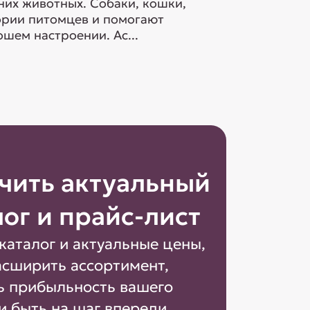
их животных. Собаки, кошки,
гории питомцев и помогают
шем настроении. Ас...
чить актуальный
лог и прайс-лист
каталог и актуальные цены,
асширить ассортимент,
ь прибыльность вашего
и быть на шаг впереди