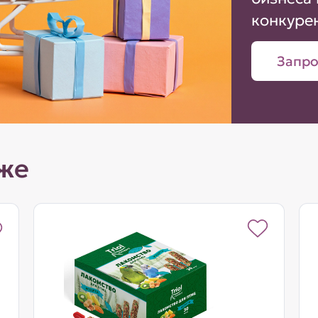
конкуре
Запро
же