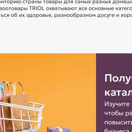
риторию страны товары для самых разных домашн
 зоотовары TRIOL охватывают все основные кате
ься об их здоровье, разнообразном досуге и хоро
Полу
ката
Изучите 
чтобы р
повысит
бизнеса 