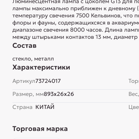
Люминесцентная лампа с цоколем G13 для п
лампы максимально приближен к дневному (
температуру свечения 7500 Кельвинов, что 
флоры и фауны, содержащихсяся в аквариум
диапазоне свечения 8000 часов. Длина ламп
между штырьками контактов 13 мм, диаметр 
Состав
стекло, металл
Характеристики
Артикул
73724017
Тор
Размер, мм
893x26x26
Вес,
Страна
КИТАЙ
Цве
Торговая марка