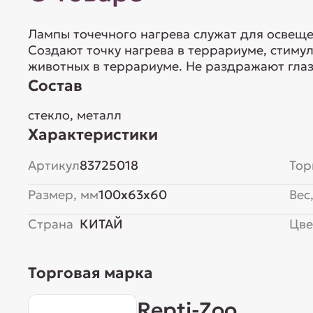
Лампы точечного нагрева служат для освеще
Создают точку нагрева в террариуме, стиму
животных в террариуме. Не раздражают глаз
Состав
стекло, металл
Характеристики
Артикул
83725018
Тор
Размер, мм
100x63x60
Вес,
Страна
КИТАЙ
Цве
Торговая марка
Repti-Zoo