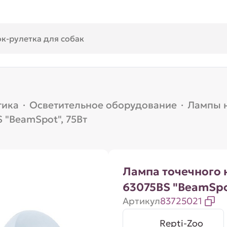
тика
·
Осветительное оборудование
·
Лампы 
 "BeamSpot", 75Вт
Лампа точечного 
63075BS "BeamSpo
Артикул
83725021
Repti-Zoo