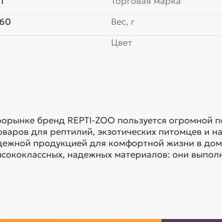
1
Торговая марка
x60
Вес, г
Цвет
оорынке бренд REPTI-ZOO пользуется огромной п
оваров для рептилий, экзотических питомцев и н
дежной продукцией для комфортной жизни в дом
сококлассных, надежных материалов: они выполня