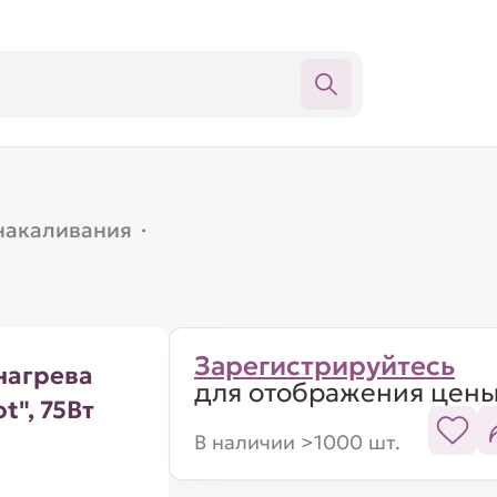
накаливания
·
Зарегистрируйтесь
нагрева
для отображения цен
t", 75Вт
В наличии >1000 шт.