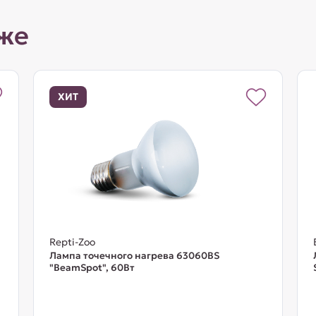
же
ХИТ
Repti-Zoo
Лампа точечного нагрева 63060BS
"BeamSpot", 60Вт