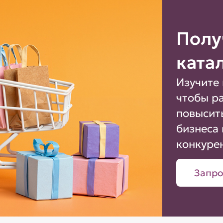
Полу
ката
Изучите 
чтобы р
повысит
бизнеса 
конкуре
Запро