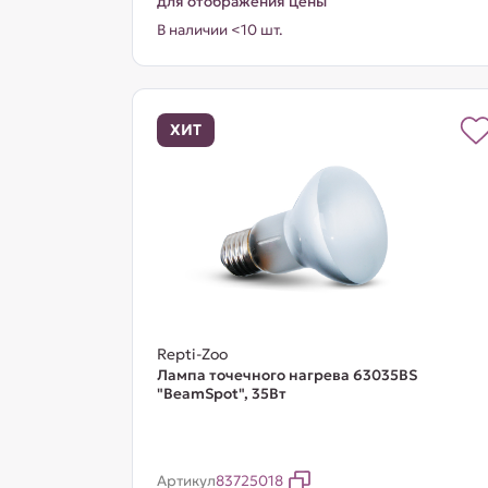
для отображения цены
В наличии <10 шт.
ХИТ
Repti-Zoo
Лампа точечного нагрева 63035BS
"BeamSpot", 35Вт
Артикул
83725018