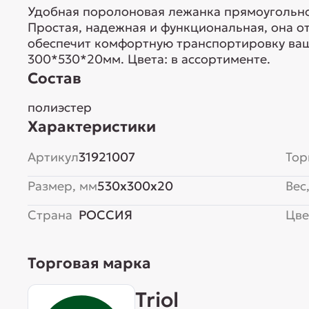
Удобная поролоновая лежанка прямоугольн
Простая, надежная и функциональная, она о
обеспечит комфортную транспортировку ваш
300*530*20мм. Цвета: в ассортименте.
Состав
полиэстер
Характеристики
Артикул
31921007
Тор
Размер, мм
530x300x20
Вес,
Страна
РОССИЯ
Цве
Торговая марка
Triol