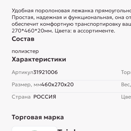
Удобная поролоновая лежанка прямоугольн
Простая, надежная и функциональная, она о
обеспечит комфортную транспортировку ваш
270*460*20мм. Цвета: в ассортименте.
Состав
полиэстер
Характеристики
Артикул
31921006
Тор
Размер, мм
460x270x20
Вес,
Страна
РОССИЯ
Цве
Торговая марка