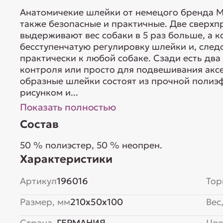
Анатомичекие шлейки от немецого бренда Ma
также безопасные и практичные. Две сверх
выдерживают вес собаки в 5 раз больше, а 
бесступенчатую регулировку шлейки и, след
практически к любой собаке. Сзади есть дв
контроля или просто для подвешивания аксе
образные шлейки состоят из прочной полиэ
рисунком и...
Показать полностью
Состав
50 % полиэстер, 50 % неопрен.
Характеристики
Артикул
196016
Тор
Размер, мм
210x50x100
Вес,
Страна
ГЕРМАНИЯ
Цве