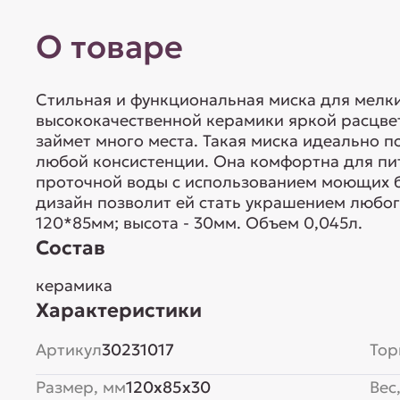
О товаре
Стильная и функциональная миска для мелк
высококачественной керамики яркой расцве
займет много места. Такая миска идеально п
любой консистенции. Она комфортна для пит
проточной воды с использованием моющих б
дизайн позволит ей стать украшением любого
120*85мм; высота - 30мм. Объем 0,045л.
Состав
керамика
Характеристики
Артикул
30231017
Тор
Размер, мм
120x85x30
Вес,