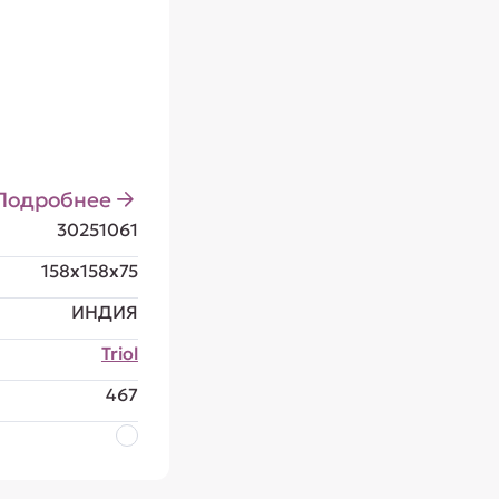
Подробнее
30251061
158x158x75
ИНДИЯ
Triol
467