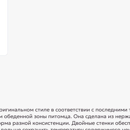
ригинальном стиле в соответствии с последними 
 обеденной зоны питомца. Она сделана из нерж
корма разной консистенции. Двойные стенки обе
т дольше сохранить температуру содержимого не