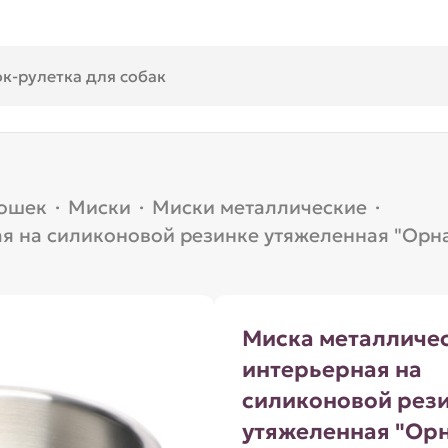
кошек
·
Миски
·
Миски металлические
·
я на силиконовой резинке утяжеленная "Орна
Миска металличе
интерьерная на
силиконовой рез
утяжеленная "Орн