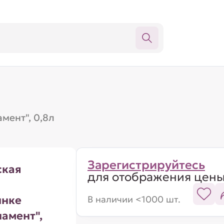
мент", 0,8л
Зарегистрируйтесь
ская
для отображения цен
инке
В наличии <1000 шт.
амент",