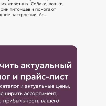
их животных. Собаки, кошки,
гории питомцев и помогают
шем настроении. Ас...
чить актуальный
лог и прайс-лист
каталог и актуальные цены,
асширить ассортимент,
ь прибыльность вашего