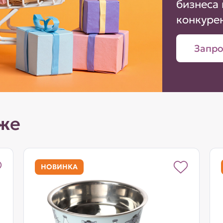
бизнеса 
конкуре
Запро
же
НОВИНКА