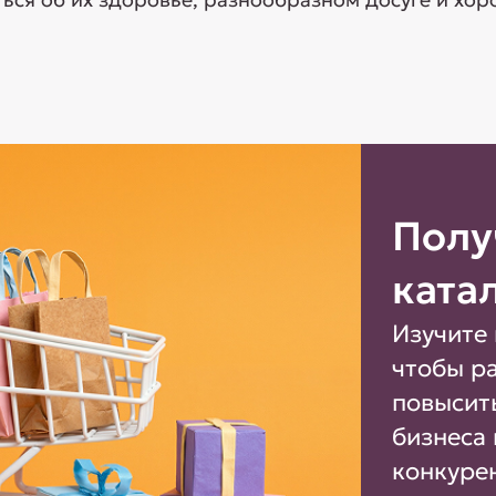
Полу
ката
Изучите 
чтобы р
повысит
бизнеса 
конкуре