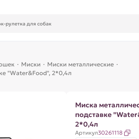
кошек
·
Миски
·
Миски металлические
·
е "Water&Food", 2*0,4л
Миска металличес
подставке "Water
2*0,4л
Артикул
30261118