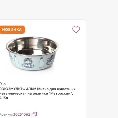
НОВИНКА
Triol
СОЮЗМУЛЬТФИЛЬМ Миска для животных
металлическая на резинке "Матроскин",
0.15л
Артикул
30251062