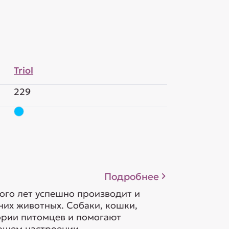
Triol
229
Подробнее
ого лет успешно производит и
их животных. Собаки, кошки,
гории питомцев и помогают
шем настроении....