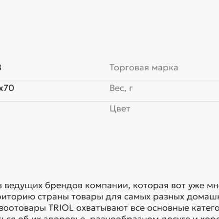
8
Торговая марка
x70
Вес, г
Цвет
з ведущих брендов компании, которая вот уже мн
риторию страны товары для самых разных домашн
 зоотовары TRIOL охватывают все основные кате
ься об их здоровье, разнообразном досуге и хоро