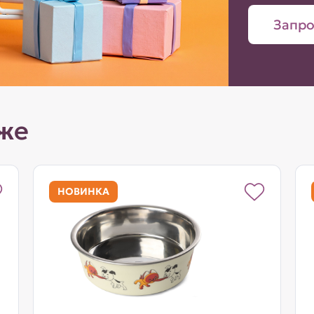
Запро
же
НОВИНКА