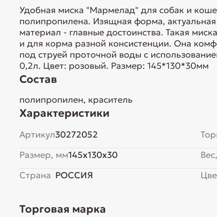
Удобная миска "Мармелад" для собак и коше
полипропилена. Изящная форма, актуальная
материал - главные достоинства. Такая миск
и для корма разной консистенции. Она комф
под струей проточной воды с использовани
0,2л. Цвет: розовый. Размер: 145*130*30мм
Состав
полипропилен, краситель
Характеристики
Артикул
30272052
Тор
Размер, мм
145x130x30
Вес,
Страна
РОССИЯ
Цве
Торговая марка