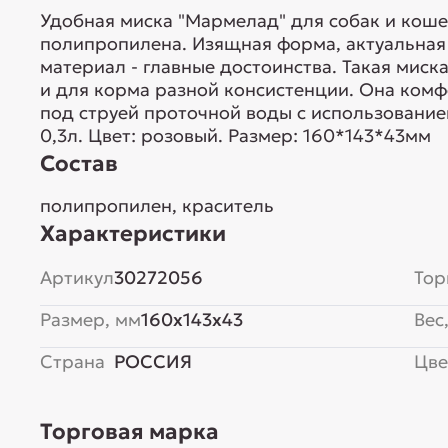
Удобная миска "Мармелад" для собак и коше
полипропилена. Изящная форма, актуальная
материал - главные достоинства. Такая миск
и для корма разной консистенции. Она комф
под струей проточной воды с использовани
0,3л. Цвет: розовый. Размер: 160*143*43мм
Состав
полипропилен, краситель
Характеристики
Артикул
30272056
Тор
Размер, мм
160x143x43
Вес,
Страна
РОССИЯ
Цве
Торговая марка