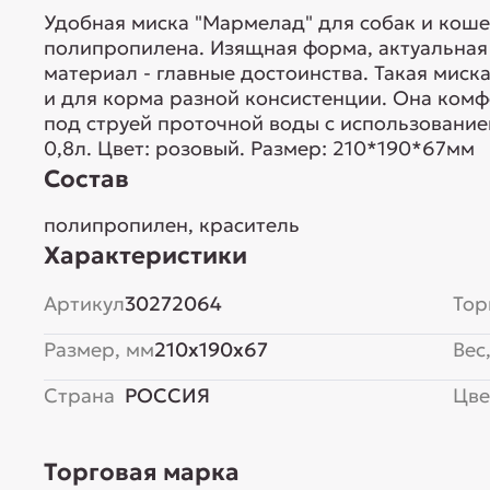
Удобная миска "Мармелад" для собак и коше
полипропилена. Изящная форма, актуальная
материал - главные достоинства. Такая миск
и для корма разной консистенции. Она комф
под струей проточной воды с использовани
0,8л. Цвет: розовый. Размер: 210*190*67мм
Состав
полипропилен, краситель
Характеристики
Артикул
30272064
Тор
Размер, мм
210x190x67
Вес,
Страна
РОССИЯ
Цве
Торговая марка