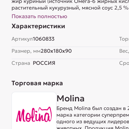
жир куриный (источник Омега-6 жирных кисл
растительный кукурузный, мясной соус 2,5 %
свекольная, дрожжи (источник маннанолиго
Показать полностью
комплекс, хлорид калия, жир океанической 
Характеристики
кислот)...
Артикул
1060833
Тор
Размер, мм
280x180x90
Вес,
Страна
РОССИЯ
Сро
Торговая марка
Molina
Бренд Molina был создан в 
марка категории суперпр
одного из ведущих лидеров
животных. Продукция Molin