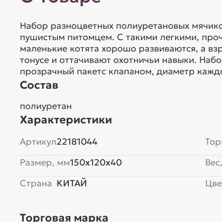
Набор разноцветных полиуретановых мячиков
пушистым питомцем. С такими легкими, пр
маленькие котята хорошо развиваются, а вз
тонусе и оттачивают охотничьи навыки. Набо
прозрачный пакетс клапаном, диаметр каждо
Состав
полиуретан
Характеристики
Артикул
22181044
Тор
Размер, мм
150x120x40
Вес,
Страна
КИТАЙ
Цве
Торговая марка