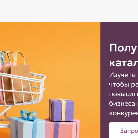
Полу
ката
Изучите 
чтобы р
повысит
бизнеса 
конкуре
Запро