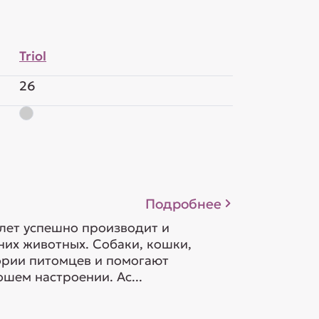
Triol
26
Подробнее
 лет успешно производит и
их животных. Собаки, кошки,
гории питомцев и помогают
шем настроении. Ас...