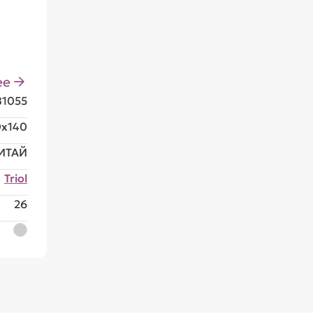
ее
81055
0x140
ИТАЙ
Triol
26