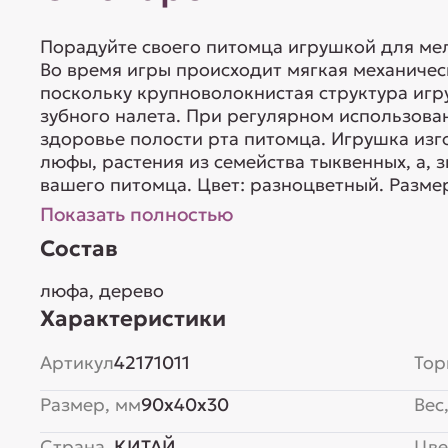
Порадуйте своего питомца игрушкой для ме
Во время игры происходит мягкая механичес
поскольку крупноволокнистая структура игр
зубного налета. При регулярном использов
здоровье полости рта питомца. Игрушка изг
люфы, растения из семейства тыквенных, а, 
вашего питомца. Цвет: разноцветный. Размер
Показать полностью
Состав
люфа, дерево
Характеристики
Артикул
42171011
Тор
Размер, мм
90x40x30
Вес,
Страна
КИТАЙ
Цве