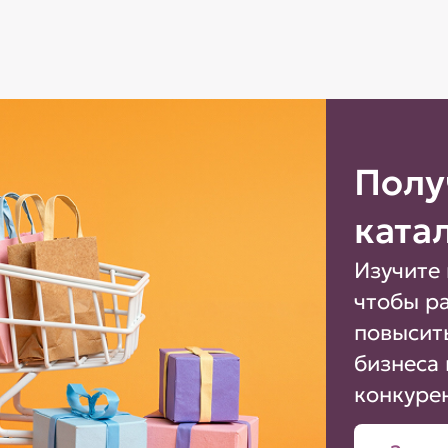
Полу
ката
Изучите 
чтобы р
повысит
бизнеса 
конкуре