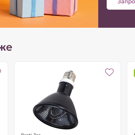
Запро
же