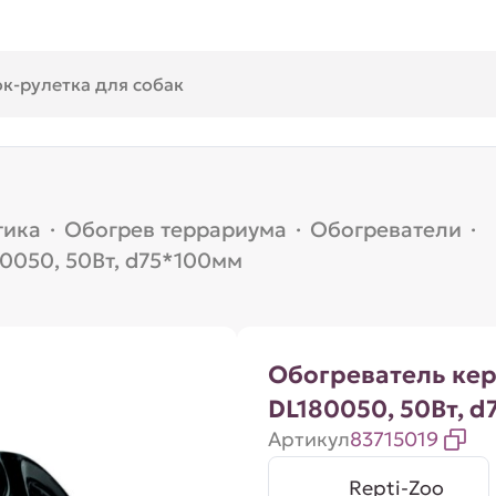
тика
·
Обогрев террариума
·
Обогреватели
·
0050, 50Вт, d75*100мм
Обогреватель ке
DL180050, 50Вт, 
Артикул
83715019
Repti-Zoo