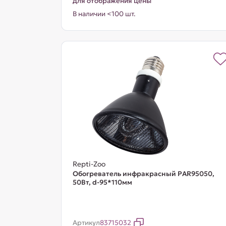
для отображения цены
В наличии <100 шт.
Repti-Zoo
Обогреватель инфракрасный PAR95050,
50Вт, d-95*110мм
Артикул
83715032