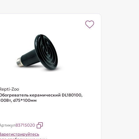
Repti-Zoo
Обогреватель керамический DL180100,
100Вт, d75*100мм
Артикул
83715020
Зарегистрируйтесь