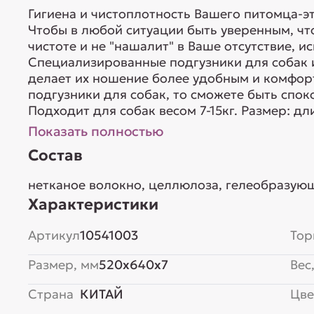
Гигиена и чистоплотность Вашего питомца-эт
Чтобы в любой ситуации быть уверенным, чт
чистоте и не "нашалит" в Ваше отсутствие, и
Специализированные подгузники для собак и
делает их ношение более удобным и комфор
подгузники для собак, то сможете быть спок
Подходит для собак весом 7-15кг. Размер: дли
Показать полностью
Состав
нетканое волокно, целлюлоза, гелеобразую
Характеристики
Артикул
10541003
Тор
Размер, мм
520x640x7
Вес,
Страна
КИТАЙ
Цве