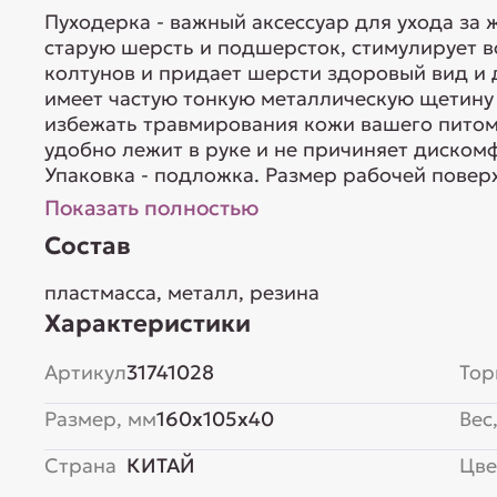
Пуходерка - важный аксессуар для ухода за
старую шерсть и подшерсток, стимулирует в
колтунов и придает шерсти здоровый вид и
имеет частую тонкую металлическую щетину 
избежать травмирования кожи вашего питом
удобно лежит в руке и не причиняет диском
Упаковка - подложка. Размер рабочей поверх
Показать полностью
Состав
пластмасса, металл, резина
Характеристики
Артикул
31741028
Тор
Размер, мм
160x105x40
Вес,
Страна
КИТАЙ
Цве