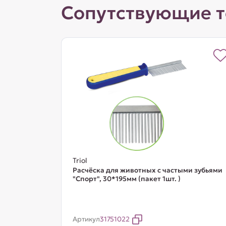
Сопутствующие 
Triol
Расчёска для животных с частыми зубьями
"Спорт", 30*195мм (пакет 1шт. )
Артикул
31751022