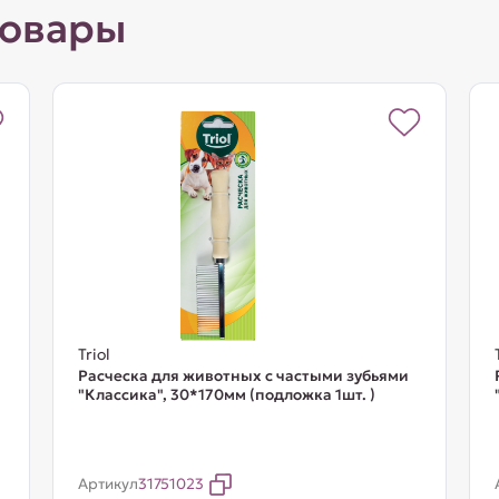
товары
Triol
Расческа для животных с частыми зубьями
"Классика", 30*170мм (подложка 1шт. )
Артикул
31751023