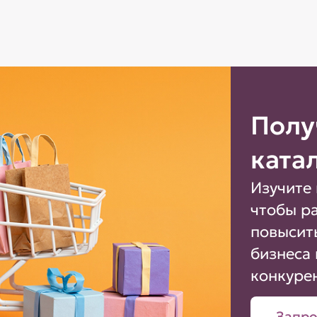
Полу
ката
Изучите 
чтобы р
повысит
бизнеса 
конкуре
Запро