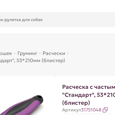
кошек
·
Груминг
·
Расчески
·
дарт", 53*210мм (блистер)
Расческа с часты
"Стандарт", 53*2
(блистер)
Артикул
31751048