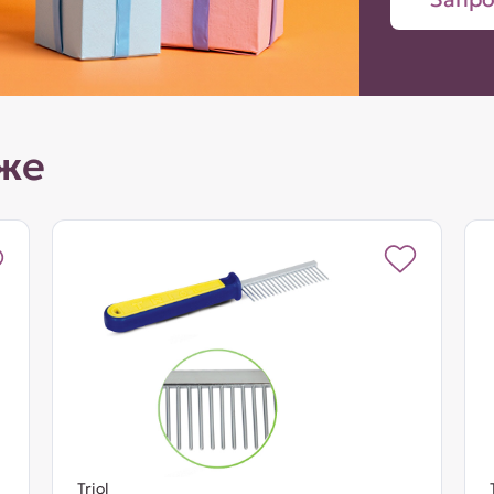
же
Triol