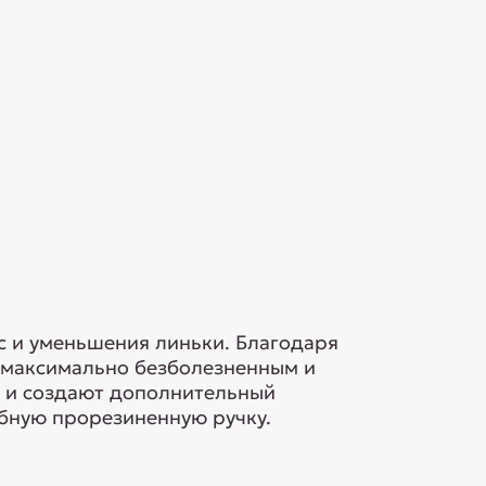
с и уменьшения линьки. Благодаря
 максимально безболезненным и
о и создают дополнительный
обную прорезиненную ручку.