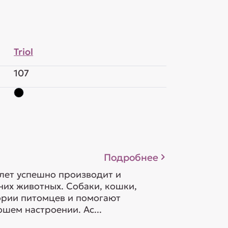
Triol
107
Подробнее
 лет успешно производит и
их животных. Собаки, кошки,
гории питомцев и помогают
шем настроении. Ас...