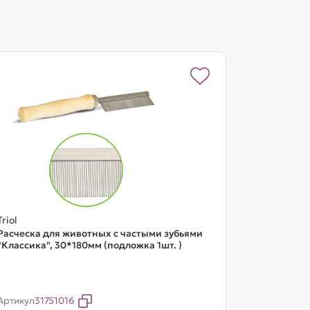
Triol
Расческа для животных с частыми зубьями
"Классика", 30*180мм (подложка 1шт. )
Артикул
31751016