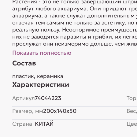
Растения - это не только завершающий штр
атрибут любого аквариума. Они придают тр
аквариума, а также служат дополнительным
отвечая тем самым не только за эстетику, н
реальную пользу. Неоспоримое преимущество
них не заводятся паразиты и грибки, их лег
прослужат они неизмеримо дольше, чем живы
Показать полностью
Состав
пластик, керамика
Характеристики
Артикул
74044223
Тор
Размер, мм
200x140x50
Вес,
Страна
КИТАЙ
Цве