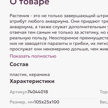
О товаре
Растения - это не только завершающий штр
атрибут любого аквариума. Они придают тр
аквариума, а также служат дополнительным
отвечая тем самым не только за эстетику, н
реальную пользу. Неоспоримое преимущество
них не заводятся паразиты и грибки, их лег
прослужат они неизмеримо дольше, чем живы
Показать полностью
Состав
пластик, керамика
Характеристики
Артикул
74044018
Тор
Размер, мм
105x25x100
Вес,