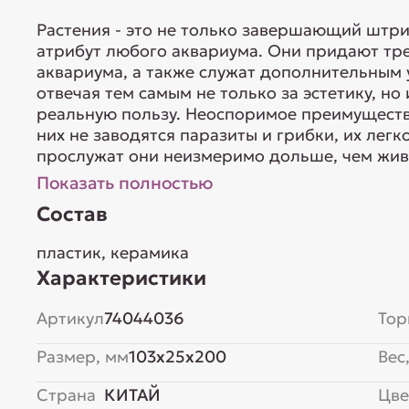
Растения - это не только завершающий штр
атрибут любого аквариума. Они придают тр
аквариума, а также служат дополнительным
отвечая тем самым не только за эстетику, н
реальную пользу. Неоспоримое преимущество
них не заводятся паразиты и грибки, их лег
прослужат они неизмеримо дольше, чем живы
Показать полностью
Состав
пластик, керамика
Характеристики
Артикул
74044036
Тор
Размер, мм
103x25x200
Вес,
Страна
КИТАЙ
Цве