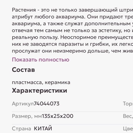
Растения - это не только завершающий штр
атрибут любого аквариума. Они придают тр
аквариума, а также служат дополнительным
отвечая тем самым не только за эстетику, н
реальную пользу. Неоспоримое преимущество
них не заводятся паразиты и грибки, их лег
прослужат они неизмеримо дольше, чем живы
Показать полностью
Состав
пластмасса, керамика
Характеристики
Артикул
74044073
Тор
Размер, мм
135x25x200
Вес,
Страна
КИТАЙ
Цве