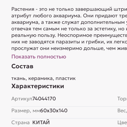
Растения - это не только завершающий штр
атрибут любого аквариума. Они придают тр
аквариума, а также служат дополнительным
отвечая тем самым не только за эстетику, н
реальную пользу. Неоспоримое преимущество
них не заводятся паразиты и грибки, их лег
прослужат они неизмеримо дольше, чем живы
Показать полностью
Состав
ткань, керамика, пластик
Характеристики
Артикул
74044170
Тор
Размер, мм
60x30x140
Вес,
Страна
КИТАЙ
Цве