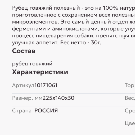
Рубец говяжий полезный - это на 100% нату
приготовленное с сохранением всех полезны
микроэлементов. Это самый ценный отдел ж
ферментами и аминокислотами, которые ул
процесс пищеварения собаки, препятствуя 
улучшая аппетит. Вес нетто - 30г.
Состав
рубец говяжий
Характеристики
Артикул
10171061
Тор
Размер, мм
225x140x30
Вес,
Страна
РОССИЯ
Сро
Цве