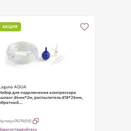
АКЦИЯ
Laguna AQUA
Набор для подключения компрессора
(шланг d4мм*2м, распылитель d18*26мм,
обратный...
Артикул
74174010
Зарегистрируйтесь