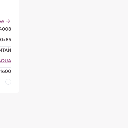
ее
74008
70x85
ИТАЙ
AQUA
1600