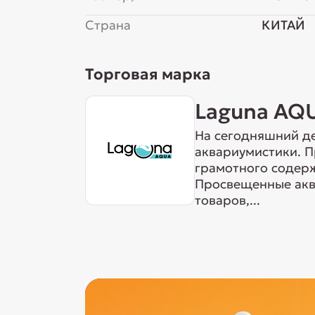
Страна
КИТАЙ
Торговая марка
Laguna AQ
На сегодняшний де
аквариумистики. 
грамотного содерж
Просвещенные акв
товаров,...