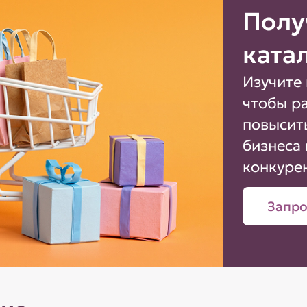
Полу
ката
Изучите 
чтобы р
повысит
бизнеса 
конкуре
Запро