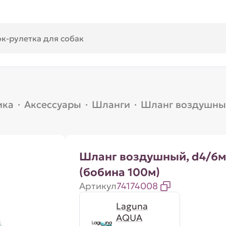
ика
·
Аксессуары
·
Шланги
·
Шланг воздушный
Шланг воздушный, d4/6м
(бобина 100м)
Артикул
74174008
Laguna
AQUA