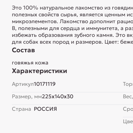
Это 100% натуральное лакомство из говядин
полезных свойств сырья, является ценным и
микроэлементов. Лакомство дополнит раци
В, полезными для сердца и иммунитета, а р
избежать образования зубного камня. Это в
для собак всех пород и размеров. Цвет: бежев
Состав
говяжья кожа
Характеристики
Артикул
10171119
Тор
Размер, мм
225x140x30
Вес,
Страна
РОССИЯ
Сро
Цве