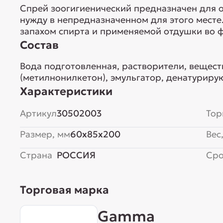
Спрей зоогигиенический предназначен для о
нужду в непредназначенном для этого месте
запахом спирта и применяемой отдушки во ф
Состав
Вода подготовленная, растворители, вещес
(метилнонилкетон), эмульгатор, денатуриру
Характеристики
Артикул
30502003
Тор
Размер, мм
60x85x200
Вес,
Страна
РОССИЯ
Сро
Торговая марка
Gamma