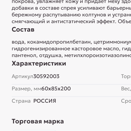
покрова, увлажняет кожу и придает меху з
добавки в составе спрея усиливают барьерн
бережному распутыванию колтунов и устран
смягчающий и антистатический эффект. Объе
Состав
вода, кокамидопропилбетаин, цетриммониум
гидрогенизированное касторовое масло, ги
пантенол, отдушка, метилхлороизотиазолин
Характеристики
Артикул
30592003
Тор
Размер, мм
60x85x200
Вес,
Страна
РОССИЯ
Сро
Торговая марка