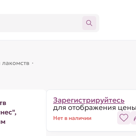
 лакомств
·
Зарегистрируйтесь
тв
для отображения цен
нес",
Нет в наличии
мм