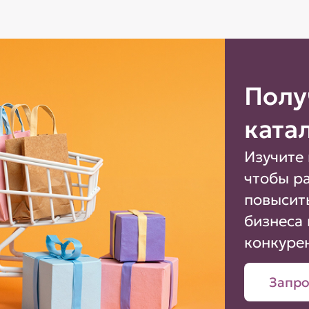
Полу
ката
Изучите 
чтобы р
повысит
бизнеса 
конкуре
Запро